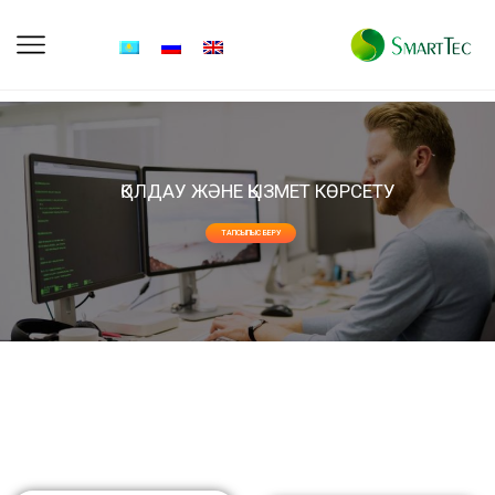
ҚОЛДАУ ЖӘНЕ ҚЫЗМЕТ КӨРСЕТУ
ТАПСЫПЫС БЕРУ
ИНТЕРНЕТ- ДҮКЕН
ҚЫЗМЕТТЕР