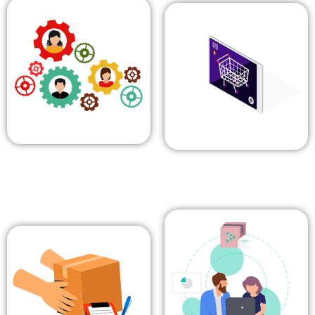
САЛАЛЫҚ ШЕШІМДЕР
1С ӨНІМДЕРІ