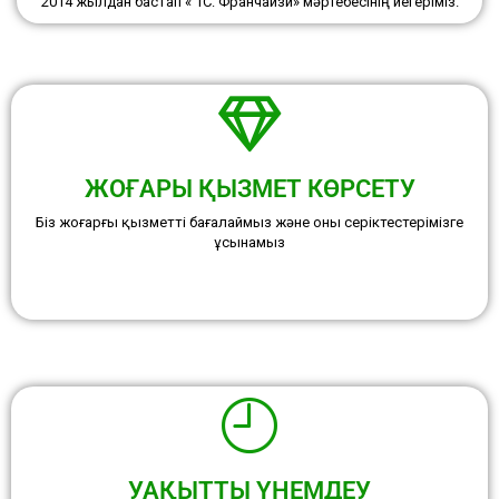
2014 жылдан бастап « 1С: Франчайзи» мәртебесінің иегеріміз.
ЖОҒАРЫ ҚЫЗМЕТ КӨРСЕТУ
Біз жоғарғы қызметті бағалаймыз және оны серіктестерімізге
ұсынамыз
УАҚЫТТЫ ҮНЕМДЕУ