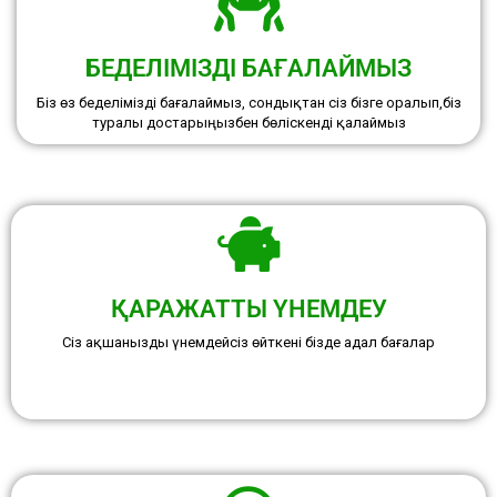
БЕДЕЛІМІЗДІ БАҒАЛАЙМЫЗ
Біз өз беделімізді бағалаймыз, сондықтан сіз бізге оралып,біз
туралы достарыңызбен бөліскенді қалаймыз
ҚАРАЖАТТЫ ҮНЕМДЕУ
Сіз ақшанызды үнемдейсіз өйткені бізде адал бағалар