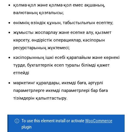
қолма-қол және қолма-қол емес ақшаның,
валютаның қозғалысы;
өнімнің өзіндік құнын, табыстылығын есептеу;
жұмысты жоспарлау және есепке алу, қызмет
көрсету, өндірістік операциялар, кәсіпорын
ресурстарының жүктемесі;
кәсіпорынның ішкі есебі қарапайым және көрнекі
түрде, бухгалтерлік есеп туралы білімді қажет
етпейді
маркетинг құралдары, икемді баға, әртүрлі
параметрлерге икемді параметрлері бар баға
тізімдерін қалыптастыру.
To use this element install or activate
WooCommerce
plugin