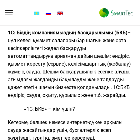
1С: Біздің компаниямыздың басқарылымы (БКБ)
–
бұл келесі қызмет салалары бар шағын және орта
кәсіпкерліктегі жедел басқаруды
автоматтандыруға арналған дайын шешім: өндіріс,
қызмет көрсету (сервис), келісімшарттық (жобалау)
жұмыс, сауда. Шешім басқарушылық есепке алуды,
ағымдағы жағдайды бақылауды және талдауды
қажет ететін шағын бизнесте қолданылады. 1C:БКБ
өндіріс, сауда, оқыту, құрылыс және т.б. жарайды.
«1C: БКБ» – кім үшін?
Көтерме, бөлшек немесе интернет-дүкен арқылы
сауда жасайтындар үшін, бухгалтерлік есеп
жүргізеді, түрлі қызметтер көрсетеді,