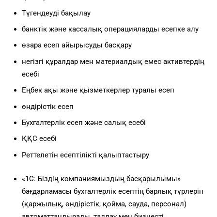
Түгендеуді бақылау
банктік және кассалық операцияларды есепке алу
өзара есеп айырысуды басқару
негізгі құралдар мен материалдық емес активтердің
есебі
Еңбек ақы және қызметкерлер туралы есеп
өндірістік есеп
Бухгалтерлік есеп және салық есебі
ҚҚС есебі
Реттелетін есептілікті қалыптастыру
«1С: Біздің компаниямыздың басқарылымы»
бағдарламасы бухгалтерлік есептің барлық түрлерін
(қаржылық, өндірістік, қойма, сауда, персонал)
автоматтандырады, талдау мен бизнесті