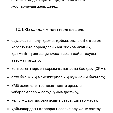
жоспарлауды жеңілдетеді.
1С: БКБ қандай міндеттерді шешеді:
сауда-сатып алу, қаржы, қойма, өндірістік, қызмет
көрсету кәсіпорындарының экономикалық
қызметінің алғашқы құжаттарын дайындауды
автоматтандыру
контрагенттермен қарым-қатынасты басқару (CRM):
сату бөлімінің менеджерлерінің жұмысын бақылау;
SMS және электрондық пошта арқылы
хабарламалар жіберуді ұйымдастыру;
келісімшарттар, баға ұсыныстары, хаттар жасау;
қоймалардағы қорларды есепке алу және сақтау;