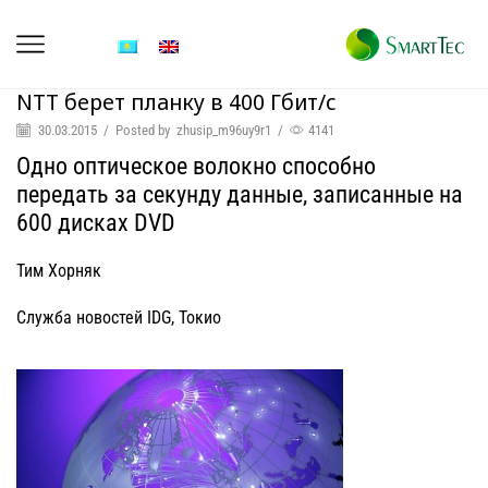
NTT берет планку в 400 Гбит/с
30.03.2015
/
Posted by
zhusip_m96uy9r1
/
4141
Одно оптическое волокно способно
передать за секунду данные, записанные на
600 дисках DVD
Тим Хорняк
Служба новостей IDG, Токио