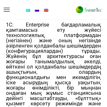
1С: Enterprise бағдарламалық
қамтамасыз ету жүйесі
технологиялық платформадан
(негізінен) және оның негізінде
әзірленген қолданбалы шешімдерден
(конфигурациялардан) тұрады.
Жүйенің бұл архитектурасы оған
жоғары танымалдылық әкелді,
өйткені ол қолданбалы шешімдердің
ашықтығын, олардың
функционалдығы мен икемділігін,
іске асырудың қысқа уақытын,
жоғары өнімділікті, бір мыңнан
ондаған мың жұмыс станциясына
дейінгі масштабтауды, «бұлттық»
қызмет көрсету режимінде және