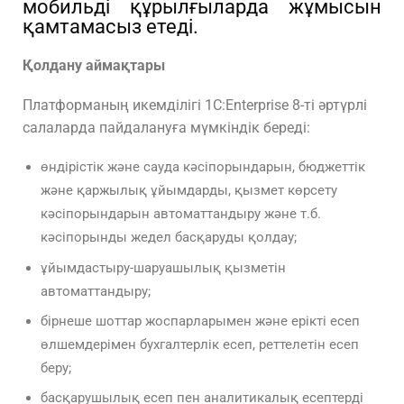
мобильді құрылғыларда жұмысын
қамтамасыз етеді.
Қолдану аймақтары
Платформаның икемділігі 1C:Enterprise 8-ті әртүрлі
салаларда пайдалануға мүмкіндік береді:
өндірістік және сауда кәсіпорындарын, бюджеттік
және қаржылық ұйымдарды, қызмет көрсету
кәсіпорындарын автоматтандыру және т.б.
кәсіпорынды жедел басқаруды қолдау;
ұйымдастыру-шаруашылық қызметін
автоматтандыру;
бірнеше шоттар жоспарларымен және ерікті есеп
өлшемдерімен бухгалтерлік есеп, реттелетін есеп
беру;
басқарушылық есеп пен аналитикалық есептерді