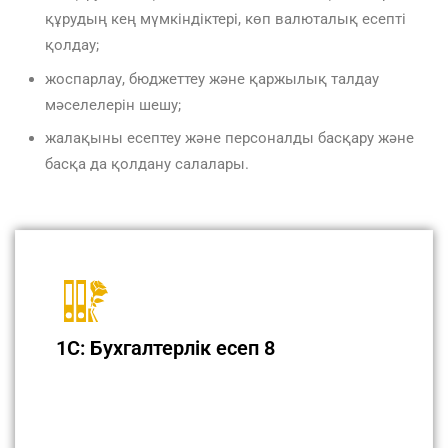
құрудың кең мүмкіндіктері, көп валюталық есепті
қолдау;
жоспарлау, бюджеттеу және қаржылық талдау
мәселелерін шешу;
жалақыны есептеу және персоналды басқару және
басқа да қолдану салалары.
1С: Бухгалтерлік есеп 8