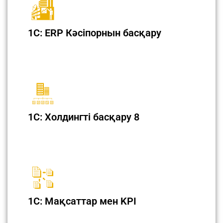
1С: ERP Кәсіпорнын басқару
1С: Холдингті басқару 8
1С: Мақсаттар мен KPI