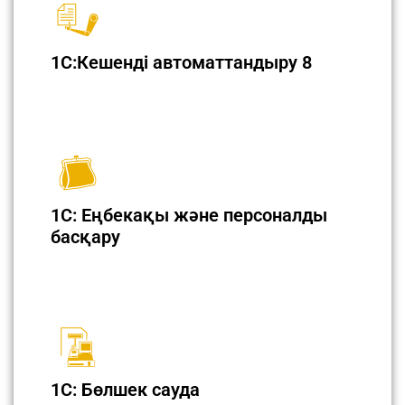
1C:Кешенді автоматтандыру 8
1С: Еңбекақы және персоналды
басқару
1С: Бөлшек сауда