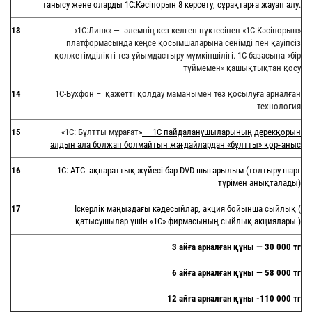
танысу және оларды 1С:Кәсіпорын 8 көрсету, сұрақтарға жауап алу.
13
«1С:Линк» — әлемнің кез-келген нүктесінен «1С:Кәсіпорын»
платформасында кеңсе қосымшаларына сенімді пен қауіпсіз
қолжетімділікті тез ұйымдастыру мүмкіншілігі. 1С базасына «бір
түймемен» қашықтықтан қосу
14
1С-Бухфон – қажетті қолдау маманымен тез қосылуға арналған
технология
15
«
1С: Бұлтты мұрағат
»
—
1С пайдаланушыларының дерекқорын
алдын ала болжап болмайтын жағдайлардан
«
бұлтты
»
қорғаныс
16
1С: АТС ақпараттық жүйесі бар DVD-шығарылым (толтыру шарт
түрімен анықталады)
17
Іскерлік маңыздағы кәдесыйлар, акция бойынша сыйлық (
қатысушылар үшін «1С» фирмасының сыйлық акциялары )
3
айға арналған құны
—
30 000 тг
6
айға арналған құны
—
58 000 тг
12
айға арналған құны
-110 000 тг