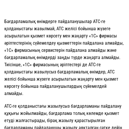
Бағдарламалық өнімдерге пайдаланушылар АТС-ге
қолданыстағы жазылмай, АТС желісі бойынша жүзеге
асырылатын қызмет көрсету мен жаңарту «1С» фирмасы
әріптестерінің сүйемелдеу қызметтерін пайдалана алмайды,
«1С» фирмасының сервистерін пайдалана алмайды және
бағдарламалық өнімдерді заңды түрде жаңарта алмайды.
Тиісінше, «1С» фирмасының әріптестері де АТС-ге
қолданыстағы жазылусыз бағдарламалық өнімдер, АТС
желісі бойынша жүзеге асырылатын жаңарту мен қызмет
көрсету бойынша пайдаланушылардың сүйемелдей
алмайды.
АТС-ге қолданыстағы жазылусыз бағдарламаны пайдалану
құқығы жойылмайды, бағдарлама толық көлемде қызмет
етуді жалғастырады, бірақ жазылу қарастырылған
бағдарламаны пайдаланушы жазылу аяқталған сәтке дейін