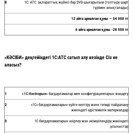
8
1С: АТС ақпараттық жүйесі бар DVD-шығарылым (толтыру шарт
түрімен анықталады)
12
айға арналған құны
— 54 000 тг
6
айға арналған құны
-28 500 тг
«
КӘСІБИ
»
деңгейіндегі 1С:АТС сатып алу кезінде Сіз не
аласыз?
1
«1С:
Кәсіпорын
»
бағдарламалар мен конфигурацияларын жаңарту
2
«1С» бағдарламаларын күйге келтіру және тиімді пайдалану
жөніндегі әдістемелік материалдар
3
1С бағдарламаларын әзірлеу жән әкімшілендіру жөніндегі
ұсыныстар