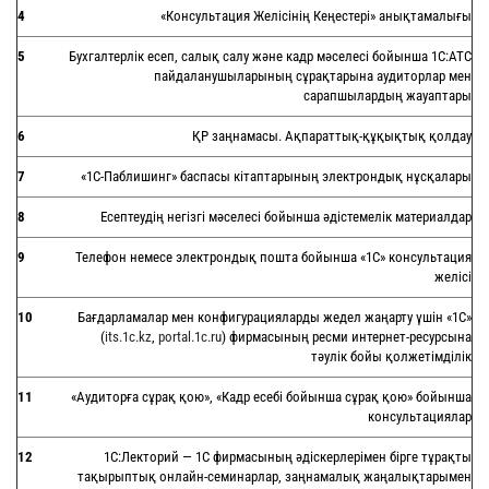
4
«Консультация Желісінің Кеңестері» анықтамалығы
5
Бухгалтерлік есеп, салық салу және кадр мәселесі бойынша 1С:АТС
пайдаланушыларының сұрақтарына аудиторлар мен
сарапшылардың жауаптары
6
ҚР заңнамасы. Ақпараттық-құқықтық қолдау
7
«1С-Паблишинг» баспасы кітаптарының электрондық нұсқалары
8
Есептеудің негізгі мәселесі бойынша әдістемелік материалдар
9
Телефон немесе электрондық пошта бойынша «1С» консультация
желісі
10
Бағдарламалар мен конфигурацияларды жедел жаңарту үшін «1С»
(
its.1c.kz
,
portal.1c.ru
) фирмасының ресми интернет-ресурсына
тәулік бойы қолжетімділік
11
«Аудиторға сұрақ қою», «Кадр есебі бойынша сұрақ қою» бойынша
консультациялар
12
1C:Лекторий — 1С фирмасының әдіскерлерімен бірге тұрақты
тақырыптық онлайн-семинарлар, заңнамалық жаңалықтарымен