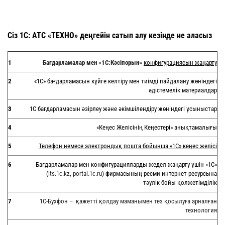
Сіз 1С: АТС «ТЕХНО» деңгейін сатып алу кезінде не аласыз
1
Бағдарламалар мен
«1С:
Кәсіпорын
»
конфигурациясын жаңарту
2
«1С» бағдарламасын күйге келтіру мен тиімді пайдалану жөніндегі
әдістемелік материалдар
3
1С бағдарламасын әзірлеу және әкімшілендіру жөніндегі ұсыныстар
4
«Кеңес Желісінің Кеңестері» анықтамалығы
5
Телефон немесе электрондық пошта бойынша «1С» кеңес желісі
6
Бағдарламалар мен конфигурацияларды жедел жаңарту үшін «1С»
(
its.1c.kz
,
portal.1c.ru
) фирмасының ресми интернет-ресурсына
тәулік бойы қолжетімділік
7
1С-Бухфон – қажетті қолдау маманымен тез қосылуға арналған
технология