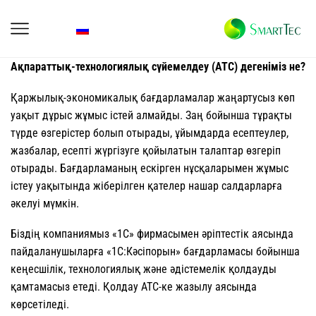
Ақпараттық-технологиялық сүйемелдеу (АТС) дегеніміз не?
Қаржылық-экономикалық бағдарламалар жаңартусыз көп
уақыт дұрыс жұмыс істей алмайды. Заң бойынша тұрақты
түрде өзгерістер болып отырады, ұйымдарда есептеулер,
жазбалар, есепті жүргізуге қойылатын талаптар өзгеріп
отырады. Бағдарламаның ескірген нұсқаларымен жұмыс
істеу уақытында жіберілген қателер нашар салдарларға
әкелуі мүмкін.
Біздің компаниямыз «1С» фирмасымен әріптестік аясында
пайдаланушыларға «1С:Кәсіпорын» бағдарламасы бойынша
кеңесшілік, технологиялық және әдістемелік қолдауды
қамтамасыз етеді. Қолдау АТС-ке жазылу аясында
көрсетіледі.