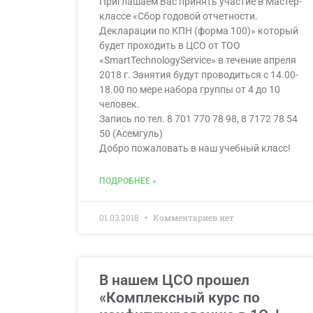
Приглашаем Вас принять участие в Мастер-
классе «Сбор годовой отчетности.
Декларации по КПН (форма 100)» который
будет проходить в ЦСО от ТОО
«SmartTechnologyService» в течение апреля
2018 г. Занятия будут проводиться с 14.00-
18.00 по мере набора группы от 4 до 10
человек.
Запись по тел. 8 701 770 78 98, 8 7172 78 54
50 (Асемгуль)
Добро пожаловать в наш учебный класс!
ПОДРОБНЕЕ »
01.03.2018
Комментариев нет
В нашем ЦСО прошел
«Комплексный курс по