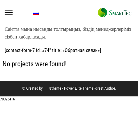
Сайтта мына нысанды толтырыңыз, біздің менеджерлеріміз
сізбен хабарласады
.
[contact-form-7 id=»74″ title=»Обратная связь»]
No projects were found!
© Created by
8theme
- Power Elite ThemeForest Author.
70025416