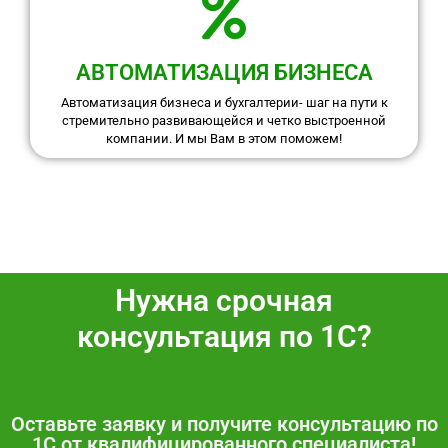
АВТОМАТИЗАЦИЯ БИЗНЕСА
Автоматизация бизнеса и бухгалтерии- шаг на пути к
стремительно развивающейся и четко выстроенной
компании. И мы Вам в этом поможем!
Нужна срочная
к
о
н
с
у
л
ь
т
а
ц
и
я
п
о
1
С
?
Оставьте заявку и получите консультацию по
1С от квалифицированного специалиста!