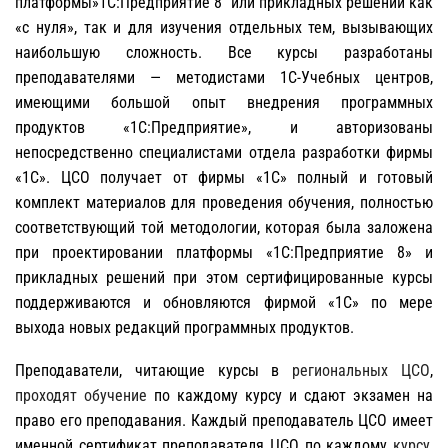
платформы»1С:Предприятие 8″ или прикладных решений как
«с нуля», так и для изучения отдельных тем, вызывающих
наибольшую сложность. Все курсы разработаны
преподавателями — методистами 1С-Учебных центров,
имеющими большой опыт внедрения программных
продуктов «1С:Предприятие», и авторизованы
непосредственно специалистами отдела разработки фирмы
«1С». ЦСО получает от фирмы «1С» полный и готовый
комплект материалов для проведения обучения, полностью
соответствующий той методологии, которая была заложена
при проектировании платформы «1С:Предприятие 8» и
прикладных решений при этом сертифицированные курсы
поддерживаются и обновляются фирмой «1С» по мере
выхода новых редакций программных продуктов.
Преподаватели, читающие курсы в
региональных ЦСО
,
проходят обучение
по каждому курсу и сдают экзамен на
право его преподавания. Каждый преподаватель ЦСО имеет
именной сертификат преподавателя ЦСО по каждому
курсу
,