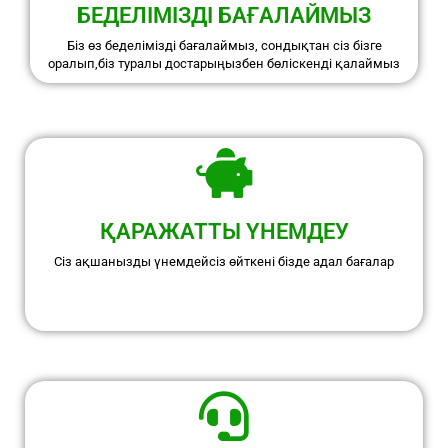
БЕДЕЛІМІЗДІ БАҒАЛАЙМЫЗ
Біз өз беделімізді бағалаймыз, сондықтан сіз бізге
оралып,біз туралы достарыңызбен бөліскенді қалаймыз
ҚАРАЖАТТЫ ҮНЕМДЕУ
Сіз ақшанызды үнемдейсіз өйткені бізде адал бағалар