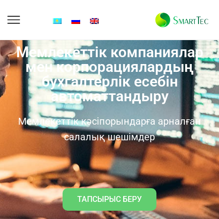
Мемлекеттік компаниялар
мен корпорациялардың
бухгалтерлік есебін
автоматтандыру
Мемлекеттік кәсіпорындарға арналған
салалық шешімдер
ТАПСЫРЫС БЕРУ