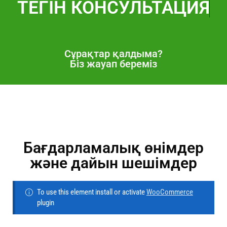
ТЕГІН
К
О
Н
С
У
Л
Ь
Т
А
Ц
И
Я
Сұрақтар қалдыма?
Біз жауап береміз
Бағдарламалық өнімдер
және дайын шешімдер
To use this element install or activate
WooCommerce
plugin