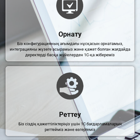
Орнату
Біз конфигурацияның ағымдағы нұсқасын орнатамыз,
интеграцияны жүзеге асырамыз және қажет болған жағдайда
деректерді басқа жүйелерден 1С-қа жібереміз
Реттеу
Біз сіздің қажеттіліктеріңіз үшін 1С бағдарламаларын
реттейміз және өзгертеміз