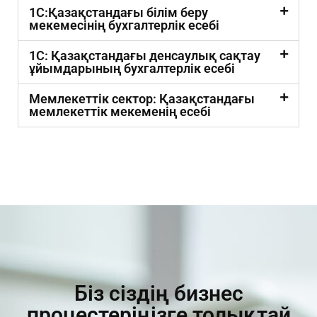
1С:Қазақстандағы білім беру
мекемесінің бухгалтерлік есебі
1С: Қазақстандағы денсаулық сақтау
ұйымдарының бухгалтерлік есебі
Мемлекеттік сектор: Қазақстандағы
мемлекеттік мекеменің есебі
Біз сіздің бизнес
процестеріңізге толықтай