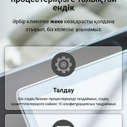
ендік
Әрбір клиентке
жеке
көзқарасты қолдана
отырып, біз келесіні ұсынамыз:
Талдау
Біз сіздің бизнес процестеріңізді талдаймыз, сіздің
қажеттіліктеріңізге сәйкес 1С конфигурациясын таңдаймыз