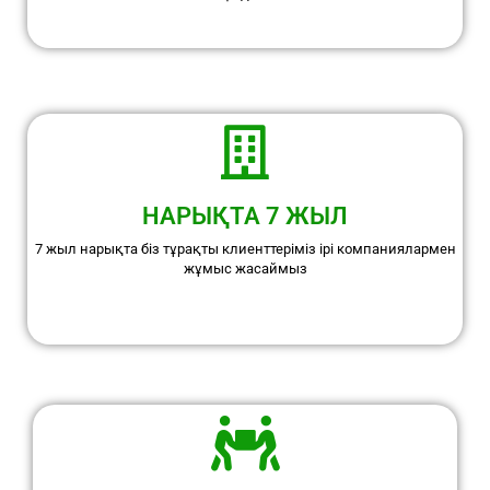
НАРЫҚТА 7 ЖЫЛ
7 жыл нарықта біз тұрақты клиенттеріміз ірі компаниялармен
жұмыс жасаймыз