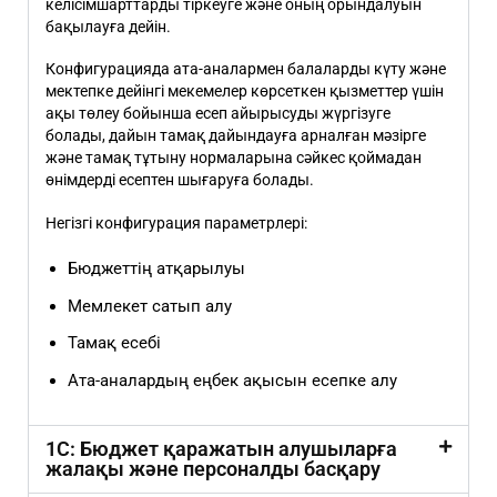
келісімшарттарды тіркеуге және оның орындалуын
бақылауға дейін.
Конфигурацияда ата-аналармен балаларды күту және
мектепке дейінгі мекемелер көрсеткен қызметтер үшін
ақы төлеу бойынша есеп айырысуды жүргізуге
болады, дайын тамақ дайындауға арналған мәзірге
және тамақ тұтыну нормаларына сәйкес қоймадан
өнімдерді есептен шығаруға болады.
Негізгі конфигурация параметрлері:
Бюджеттің атқарылуы
Мемлекет сатып алу
Тамақ есебі
Ата-аналардың еңбек ақысын есепке алу
1С: Бюджет қаражатын алушыларға
жалақы және персоналды басқару