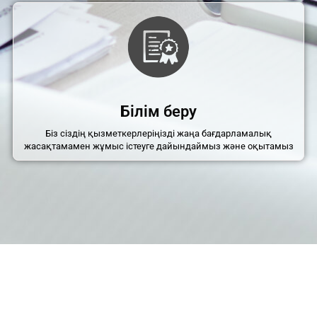
Білім беру
Біз сіздің қызметкерлеріңізді жаңа бағдарламалық
жасақтамамен жұмыс істеуге дайындаймыз және оқытамыз